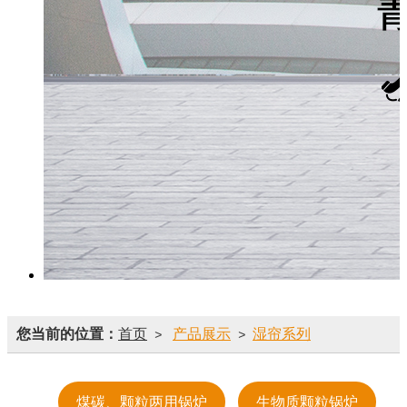
您当前的位置：
首页
产品展示
湿帘系列
>
>
煤碳、颗粒两用锅炉
生物质颗粒锅炉