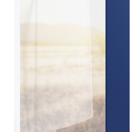
生物质颗粒锅炉
数控锅炉
风机系列
湿帘系列
电暖风机