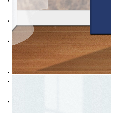
行业资讯
工程案例
厂景场貌
发货现场
行业常识
联系我们