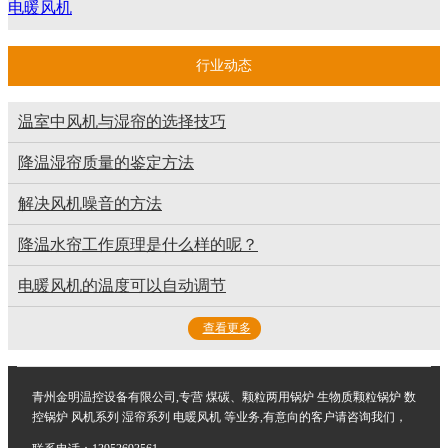
电暖风机
行业动态
温室中风机与湿帘的选择技巧
降温湿帘质量的鉴定方法
解决风机噪音的方法
降温水帘工作原理是什么样的呢？
电暖风机的温度可以自动调节
查看更多
青州金明温控设备有限公司,专营 煤碳、颗粒两用锅炉 生物质颗粒锅炉 数
控锅炉 风机系列 湿帘系列 电暖风机 等业务,有意向的客户请咨询我们，