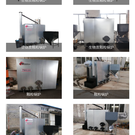
生物质颗粒锅炉
生物质颗粒锅炉
生物质颗粒锅炉
生物质颗粒锅炉
颗粒锅炉
颗粒锅炉